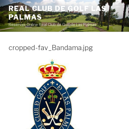
Saltar
REAL CLUB DE GOLF LAS
al
PALMAS
contenido
Reservas Online Real Club de Golf de Las Palmas
cropped-fav_Bandama.jpg