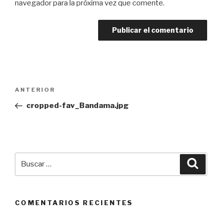
navegador para la próxima vez que comente.
Navegación
ANTERIOR
Entrada
de
anterior:
cropped-fav_Bandama.jpg
entradas
Buscar
Busca
por:
COMENTARIOS RECIENTES