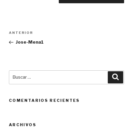
Navegación
ANTERIOR
Entrada
de
anterior:
Jose-Mena1
entradas
Buscar
Busca
por:
COMENTARIOS RECIENTES
ARCHIVOS